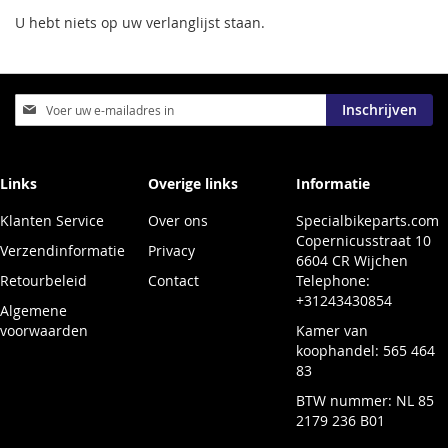
U hebt niets op uw verlanglijst staan.
Abonneer
Inschrijven
u
op
onze
nieuwsbrief
Links
Overige links
Informatie
Klanten Service
Over ons
Specialbikeparts.com
Copernicusstraat 10
Verzendinformatie
Privacy
6604 CR Wijchen
Retourbeleid
Contact
Telephone:
+31243430854
Algemene
voorwaarden
Kamer van
koophandel: 565 464
83
BTW nummer: NL 85
2179 236 B01