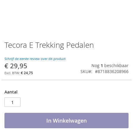
Tecora E Trekking Pedalen
Ga
naar
het
Schrijf de eerste review over dit product
begin
€ 29,95
Nog
1
beschikbaar
van
SKU
#8718836208966
de
€ 24,75
afbeeldingen-
gallerij
Aantal
In Winkelwagen