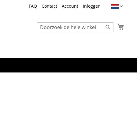
Taal
FAQ
Contact
Account
Inloggen
Winke
Search
Search