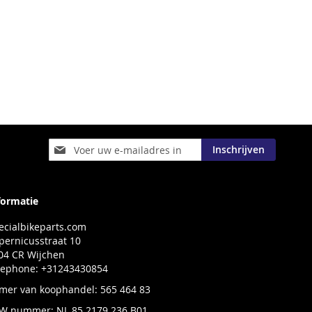
Abonneer
Inschrijven
u
op
onze
nieuwsbrief
formatie
ecialbikeparts.com
pernicusstraat 10
04 CR Wijchen
lephone: +31243430854
mer van koophandel: 565 464 83
W nummer: NL 85 2179 236 B01