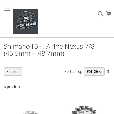
Sear
W
Shimano IGH, Alfine Nexus 7/8
(45.5mm + 48.7mm)
V
Sorteer op
Filteren
h
na
la
6
producten
so