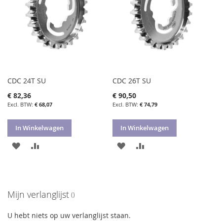
CDC 24T SU
CDC 26T SU
€ 82,36
€ 90,50
€ 68,07
€ 74,79
In Winkelwagen
In Winkelwagen
VOEG
TOEVOEGEN
VOEG
TOEVOEGEN
TOE
OM
TOE
OM
AAN
TE
AAN
TE
Mijn verlanglijst
VERLANGLIJST
VERGELIJKEN
VERLANGLIJST
VERGELIJKEN
U hebt niets op uw verlanglijst staan.