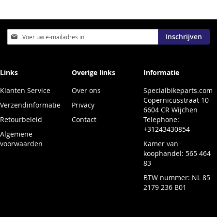
Abonneer
Inschrijven
u
op
onze
nieuwsbrief
Links
Overige links
Informatie
Klanten Service
Over ons
Specialbikeparts.com
Copernicusstraat 10
Verzendinformatie
Privacy
6604 CR Wijchen
Retourbeleid
Contact
Telephone:
+31243430854
Algemene
voorwaarden
Kamer van
koophandel: 565 464
83
BTW nummer: NL 85
2179 236 B01