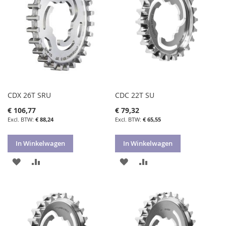
VERLANGLIJST
VERGELIJKEN
VERLANGLIJST
VERGELIJKEN
CDX 26T SRU
CDC 22T SU
€ 106,77
€ 79,32
€ 88,24
€ 65,55
In Winkelwagen
In Winkelwagen
VOEG
TOEVOEGEN
VOEG
TOEVOEGEN
TOE
OM
TOE
OM
AAN
TE
AAN
TE
VERLANGLIJST
VERGELIJKEN
VERLANGLIJST
VERGELIJKEN