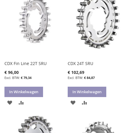
CDX Fin Line 22T SRU
CDX 24T SRU
€ 96,00
€ 102,69
€ 79,34
€ 84,87
In Winkelwagen
In Winkelwagen
VOEG
TOEVOEGEN
VOEG
TOEVOEGEN
TOE
OM
TOE
OM
AAN
TE
AAN
TE