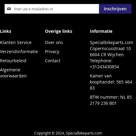
Abonneer
Inschrijven
u
op
onze
nieuwsbrief
Links
Overige links
Informatie
Klanten Service
Over ons
Specialbikeparts.com
Copernicusstraat 10
Verzendinformatie
Privacy
6604 CR Wijchen
Retourbeleid
Contact
Telephone:
+31243430854
Algemene
voorwaarden
Kamer van
koophandel: 565 464
83
BTW nummer: NL 85
2179 236 B01
Copyright © 2024, Specialbikeparts.com