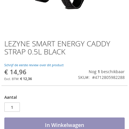
LEZYNE SMART ENERGY CADDY
Ga
naar
STRAP 0.5L BLACK
het
begin
van
Schrijf de eerste review over dit product
€ 14,96
de
Nog
1
beschikbaar
afbeeldingen-
SKU
#4712805982288
€ 12,36
gallerij
Aantal
In Winkelwagen