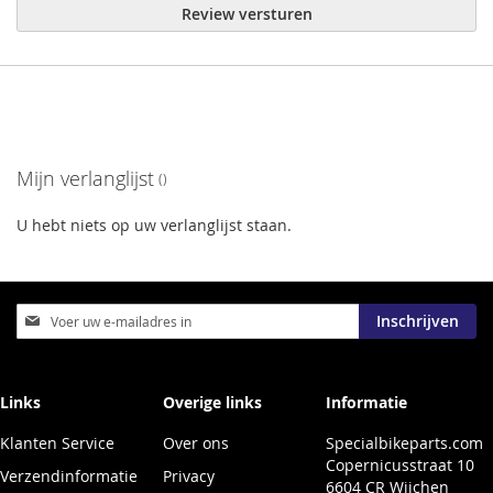
Review versturen
Mijn verlanglijst
U hebt niets op uw verlanglijst staan.
Abonneer
Inschrijven
u
op
onze
nieuwsbrief
Links
Overige links
Informatie
Klanten Service
Over ons
Specialbikeparts.com
Copernicusstraat 10
Verzendinformatie
Privacy
6604 CR Wijchen