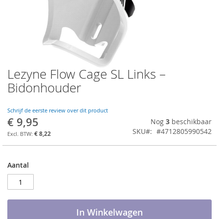
Lezyne Flow Cage SL Links –
Ga
naar
Bidonhouder
het
begin
van
Schrijf de eerste review over dit product
€ 9,95
de
Nog
3
beschikbaar
afbeeldingen-
SKU
#4712805990542
€ 8,22
gallerij
Aantal
In Winkelwagen