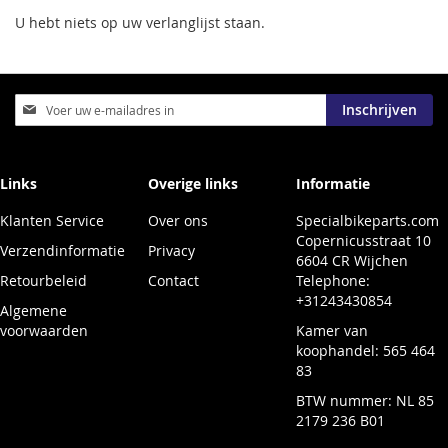
U hebt niets op uw verlanglijst staan.
Abonneer
Inschrijven
u
op
onze
nieuwsbrief
Links
Overige links
Informatie
Klanten Service
Over ons
Specialbikeparts.com
Copernicusstraat 10
Verzendinformatie
Privacy
6604 CR Wijchen
Retourbeleid
Contact
Telephone:
+31243430854
Algemene
voorwaarden
Kamer van
koophandel: 565 464
83
BTW nummer: NL 85
2179 236 B01