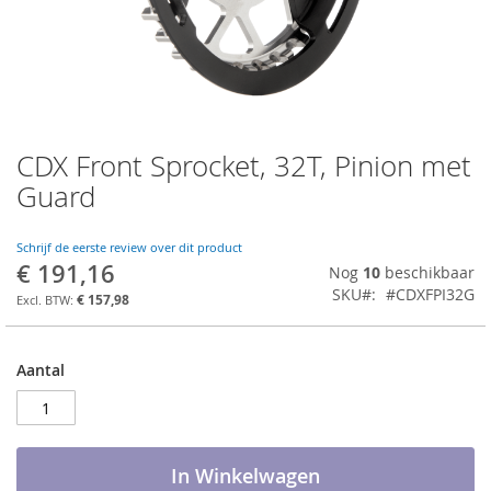
CDX Front Sprocket, 32T, Pinion met
Ga
naar
Guard
het
begin
van
Schrijf de eerste review over dit product
€ 191,16
de
Nog
10
beschikbaar
afbeeldingen-
SKU
#CDXFPI32G
€ 157,98
gallerij
Aantal
In Winkelwagen