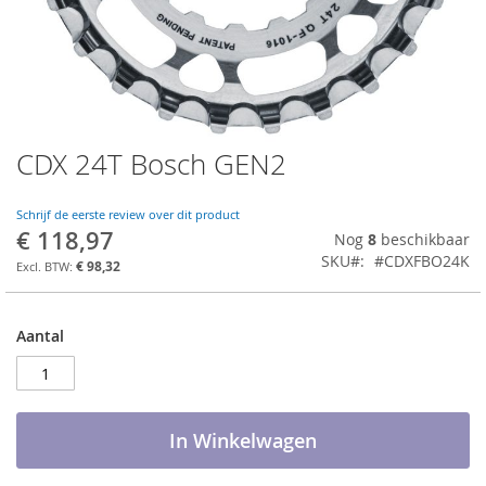
CDX 24T Bosch GEN2
Ga
naar
het
Schrijf de eerste review over dit product
begin
€ 118,97
Nog
8
beschikbaar
van
SKU
#CDXFBO24K
de
€ 98,32
afbeeldingen-
gallerij
Aantal
In Winkelwagen