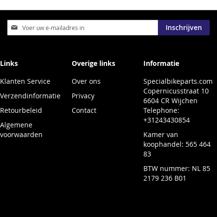
Abonneer
Inschrijven
u
op
onze
nieuwsbrief
Links
Overige links
Informatie
Klanten Service
Over ons
Specialbikeparts.com
Copernicusstraat 10
Verzendinformatie
Privacy
6604 CR Wijchen
Retourbeleid
Contact
Telephone:
+31243430854
Algemene
voorwaarden
Kamer van
koophandel: 565 464
83
BTW nummer: NL 85
2179 236 B01