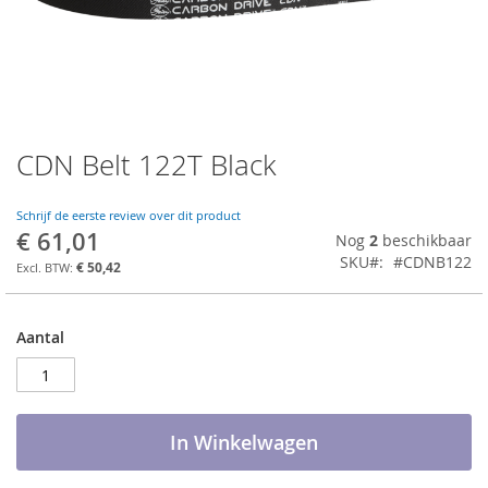
CDN Belt 122T Black
Ga
naar
het
Schrijf de eerste review over dit product
begin
€ 61,01
Nog
2
beschikbaar
van
SKU
#CDNB122
de
€ 50,42
afbeeldingen-
gallerij
Aantal
In Winkelwagen